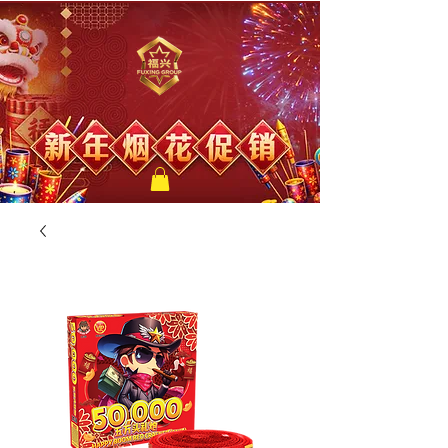
福兴新年烟花