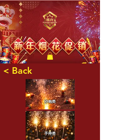
福兴新年烟花
< Back
沙炮类
手持类