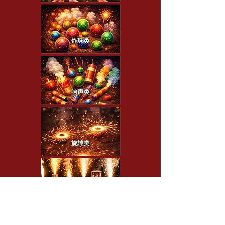
炸珠类
响声类
旋转类
喷泉类